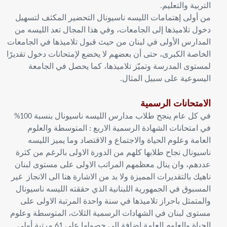
التربية والتعليم.
من أولى إهتمامات الليسه ناسيونال التحضير المكثف لتسهيل
دخول تلاميذها إلى الجامعات، وفي هذا المجال تعد الليسه من
المدارس الأولى في لبنان من حيث قبول تلاميذها في الجامعات
الخاصة الكبرى، حتى أن بعضهم لا يخضع لإمتحانات دخول تقديرًا
لمستوى المدرسة وتميّز تلاميذها، كما يحصل في الجامعة
اليسوعية على سبيل المثال.
لامتحانات الرسمية
ا
في كل عام ينجح طلاب مدارس الليسه ناسيونال بنسبة 100%
في امتحانات الشهادة الرسمية الاربع : المتوسطة والعلوم
العامة وعلوم الحياة والاجتماع و الاقتصاد وما يميز الليسه
ناسيونال نجاح طلابها كلهم من الدورة الاولى بالرغم من كثرة
عددهم، وان ينال معظمهم المراتب الاولى على مستوى لبنان
ناهيك بالتقديرات المميزة ولا بد من الاشارة هنا الى الانجاز غير
المسبوق في الجمهورية اللبنانية الذي حققته الليسه ناسيونال
والمتمثل باحراز تلاميذها في سنة واحدة المرتبة الاولى على
مستوى لبنان في الشهادات الرسمية الثلاث، المتوسطة وعلوم
الحياة والعلوم العامة إضافة إلى حصولها على 61 مرتبة أولى